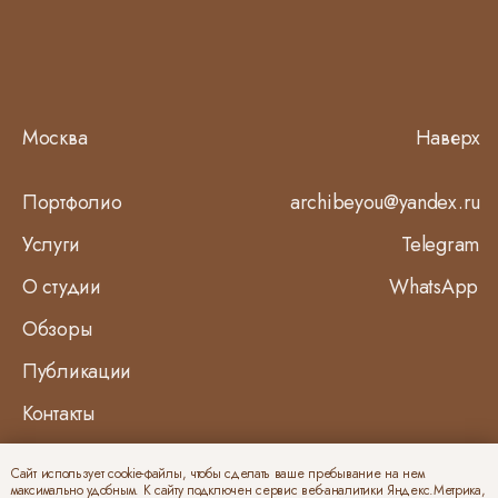
Москва
Наверх
Портфолио
archibeyou@yandex.ru
Услуги
Telegram
О студии
WhatsApp
Обзоры
Публикации
Контакты
Сайт использует cookie-файлы, чтобы сделать ваше пребывание на нем
Политика конфиденциальности
максимально удобным. К cайту подключен сервис веб-аналитики Яндекс.Метрика,