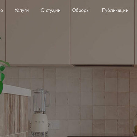
ио
Услуги
О студии
Обзоры
Публикации